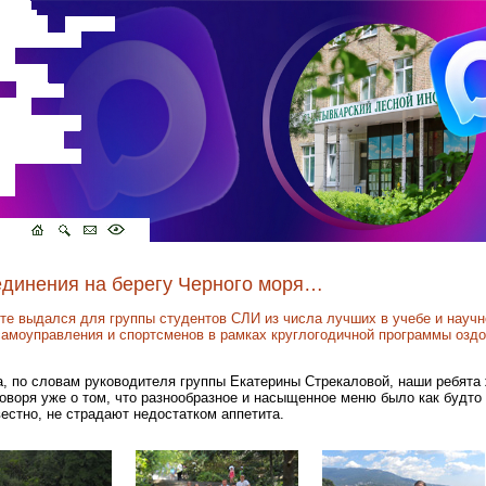
единения на берегу Черного моря…
е выдался для группы студентов СЛИ из числа лучших в учебе и научно
самоуправления и спортсменов в рамках круглогодичной программы озд
, по словам руководителя группы Екатерины Стрекаловой, наши ребята
оворя уже о том, что разнообразное и насыщенное меню было как будто
вестно, не страдают недостатком аппетита.