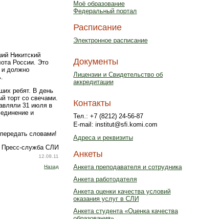
Моё образование
Федеральный портал
Расписание
Электронное расписание
ший Никитский
Документы
ота России. Это
к и должно
Лицензии и Свидетельство об
.
аккредитации
ших ребят. В день
й торт со свечами.
Контакты
авляли 31 июля в
 единение и
Тел.: +7 (8212) 24-56-87
E-mail: institut@sfi.komi.com
 передать словами!
Адреса и реквизиты
Пресс-служба СЛИ
Анкеты
12.08.11
Анкета преподавателя и сотрудника
Назад
Анкета работодателя
Анкета оценки качества условий
оказания услуг в СЛИ
Анкета студента «Оценка качества
образования»