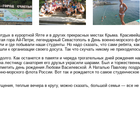
отдых в курортной Ялте и в других прекрасных местах Крыма. Красивей
тая гора Ай-Петри, легендарный Севастополь в День военно-морского фл
ли и где побывали наши студенты. Но надо сказать, что сами ребята, ка
ли к организации своего досуга. Так что скучать никому не приходилось
долго. Как останется в памяти и череда трогательных дней рождения на
а лестницу санатория его друзья украсили шарами. Был и торжественны
отметить день рождения Любови Василевской. А Наталью Павлову поздр
но-морского флота России. Вот так и рождается то самое студенческое
щения, теплые вечера в кругу, можно сказать, большой семьи — все не