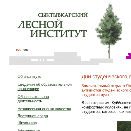
рус
|
eng
Дни студенческого 
Об институте
Сведения об образовательной
Замечательный отдых в Ялт
организации
активистов студенческого 
студентов вуза.
Образовательная
деятельность
В санатории им. Куйбышева
комфортных условиях, не г
Независимая оценка качества
студентов, которые, как из
Доступная среда
Школьнику
Абитуриенту