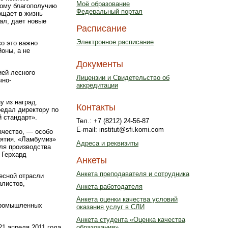
Моё образование
ному благополучию
Федеральный портал
ощает в жизнь
нал, дает новые
Расписание
Электронное расписание
о это важно
оны, а не
Документы
ей лесного
Лицензии и Свидетельство об
чно-
аккредитации
у из наград.
Контакты
едал директору по
 стандарт».
Тел.: +7 (8212) 24-56-87
E-mail: institut@sfi.komi.com
ачество, — особо
иятия. «Ламбумиз»
Адреса и реквизиты
ля производства
 Герхард
Анкеты
Анкета преподавателя и сотрудника
есной отрасли
алистов,
Анкета работодателя
Анкета оценки качества условий
опромышленных
оказания услуг в СЛИ
Анкета студента «Оценка качества
 21 апреля 2011 года
образования»