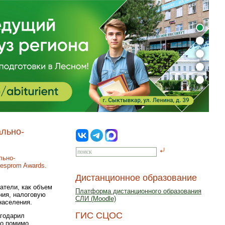
ально-
льно-
Lesprom Awards.
Дистанционное образование
атели, как объем
Платформа дистанционного образования
ния, налоговую
СЛИ (Moodle)
населения.
ГИС СЦОС
годарил
то помимо