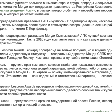
 компания уделяет большое внимание охране труда, природы и социаль
ти, компания Монди при поддержке правительства Республики Коми вопл
Лесная академия Коми»
, в рамках которого обучает и переобучает персо
, в которых работает компания.
председателем правления РАО «Бумпром» Владимиром Чуйко, наскольк
, чтобы молодежь после вузов и техникумов возвращалась в лесные рай
дах», — отметил Г. Корнфельд.
ds неоднократно признавало Монди Сыктывкарский ЛПК лучшей компани
ных номинациях. Так, в 2010 году компанию отметили как самую динами
трасли страны.
Lesprom Awards Герхард Корнфельд не только получил, но и вручил одн
плом и деревянную статуэтку — генеральный директор Монди СЛПК пер
из» Геннадию Левину. Компания признана лучшей в номинации «Золотой
оль — вручить приз компании, которая стабильно показывает высокое к
тво является основополагающей характеристикой работы любого предпр
 покупает у Монди СЛПК картон — основу комбинированного материала д
ов. Эта компания — наш надежный и ответственный партнер», — сказал
премия Lesprom Awards проводится информационно-торговой системой л
рения представителей лесопромышленного делового сообщества и журн
асти лесной промышленности.
о жюри — представители органов государственной власти России, лес
щественных организаций и союзов.
«Комиинформ»
,