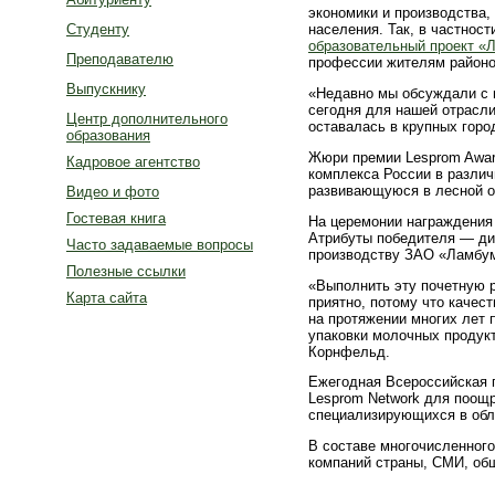
экономики и производства,
Студенту
населения. Так, в частнос
образовательный проект «
Преподавателю
профессии жителям районов
Выпускнику
«Недавно мы обсуждали с 
сегодня для нашей отрасли
Центр дополнительного
оставалась в крупных горо
образования
Жюри премии Lesprom Awar
Кадровое агентство
комплекса России в различ
развивающуюся в лесной о
Видео и фото
Гостевая книга
На церемонии награждения 
Атрибуты победителя — ди
Часто задаваемые вопросы
производству ЗАО «Ламбум
Полезные ссылки
«Выполнить эту почетную р
Карта сайта
приятно, потому что качес
на протяжении многих лет
упаковки молочных продукт
Корнфельд.
Ежегодная Всероссийская 
Lesprom Network для поощ
специализирующихся в обл
В составе многочисленног
компаний страны, СМИ, об