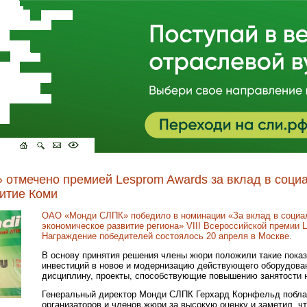
отмечено премией Lesprom Awards за вклад в соци
итие Коми
ОАО «Монди СЛПК» победило в номинации «За вклад в социа
экономическое развитие региона» VIII Всероссийской премии 
Награждение победителей состоялось 20 апреля в Москве.
В основу принятия решения члены жюри положили такие показ
инвестиций в новое и модернизацию действующего оборудова
дисциплину, проекты, способствующие повышению занятости 
Генеральный директор Монди СЛПК Герхард Корнфельд побла
организаторов и членов жюри за высокую оценку и заметил, ч