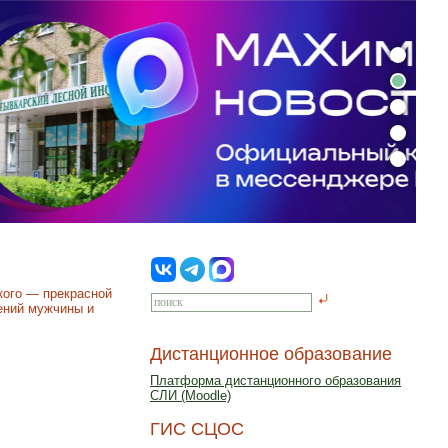
кого — прекрасной
ений мужчины и
Дистанционное образование
Платформа дистанционного образования
СЛИ (Moodle)
ГИС СЦОС