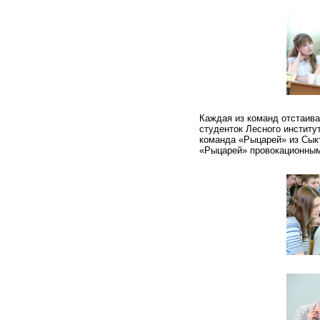
Каждая из команд отстаив
студенток Лесного институ
команда «Рыцарей» из Сыкт
«Рыцарей» провокационным