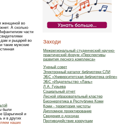
и женщиной во
ркнет. А сколько
 Инфантилизм части
 свидетелями
 дам и рыцарей во
Заходи
ни такие мужские
истинная
Межрегиональный студенческий научно-
практический форум «Перспективы
развития лесного комплекса»
Ученый совет
Электронный каталог библиотеки СЛИ
ЭБС «Университетская библиотека online»
ЭБС «Издательство «Лань»
Л.А. Гурьева
Социальный отчет
Лесной образовательный кластер
Биоэнергетика в Республике Коми
ьгой
Коми - территория чистоты
ы были
Дипломное проектирование
не Шарыгиной и
Сведения о доходах
ь и в других
Противодействие коррупции
вляем наших