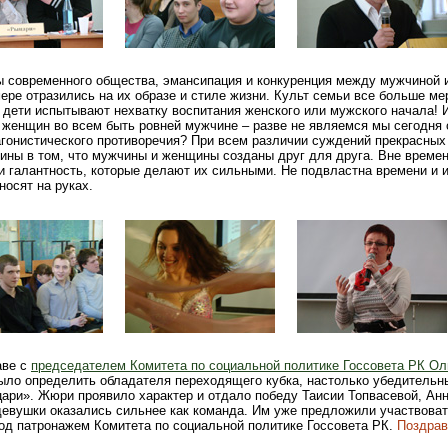
ы современного общества, эмансипация и конкуренция между мужчиной 
ере отразились на их образе и стиле жизни. Культ семьи все больше ме
 дети испытывают нехватку воспитания женского или мужского начала!
 женщин во всем быть ровней мужчине – разве не являемся мы сегодня
тагонистического противоречия? При всем различии суждений прекрасных
ины в том, что мужчины и женщины созданы друг для друга. Вне време
 и галантность, которые делают их сильными. Не подвластна времени и 
носят на руках.
аве с
председателем Комитета по социальной политике Госсовета РК Ол
ыло определить обладателя переходящего кубка, настолько убедительн
ари». Жюри проявило характер и отдало победу Таисии Топвасевой, Ан
евушки оказались сильнее как команда. Им уже предложили участвоват
од патронажем Комитета по социальной политике Госсовета РК.
Поздра