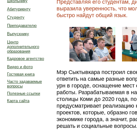
Представляя его студентам, 
Школьнику
выразила уверенность, что мо
Абитуриенту
быстро найдут общий язык.
Студенту
Преподавателю
Выпускнику
Центр
дополнительного
образования
Кадровое агентство
Видео и фото
Мэр Сыктывкара построил свою
Гостевая книга
ответить на самые разные воп
Часто задаваемые
урн в городе, оснащение мест
вопросы
работы. Разрабатываемая в н
Полезные ссылки
столицы Коми до 2020 года, п
Карта сайта
предусматривает реализацию 
проектов, которые, образно го
экономике города, а значит, р
решать и социальные вопросы