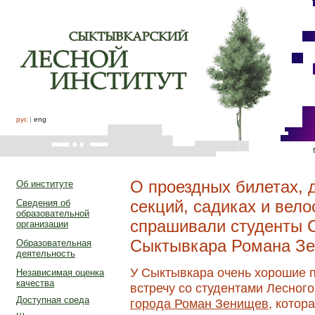
рус
|
eng
О проездных билетах, 
Об институте
секций, садиках и вел
Сведения об
образовательной
спрашивали студенты 
организации
Сыктывкара Романа З
Образовательная
деятельность
У Сыктывкара очень хорошие п
Независимая оценка
качества
встречу со студентами Лесног
Доступная среда
города Роман Зенищев
, котор