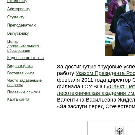
Школьнику
Абитуриенту
Студенту
Преподавателю
Выпускнику
Центр
дополнительного
образования
Кадровое агентство
За достигнутые трудовые усп
Видео и фото
работу
Указом Президента Ро
Гостевая книга
февраля 2011 года директор 
Часто задаваемые
вопросы
филиала ГОУ ВПО
«Санкт-Пет
Полезные ссылки
лесотехническая академия им.
Валентина Васильевна Жидел
Карта сайта
«За заслуги перед Отечеством»