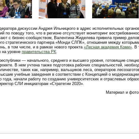
дератора дискуссии Андрея Ильницкого в адрес исполнительных органов
й по поводу того, что в регионе отсутствует мониторинг востребованно
отают с бизнес-сообществом, Валентина Жиделева привела пример делов
его стратегического партнера «Монди СЛПК», отношения между которым
нь, в том числе, и в рамках нового проекта
«Лесная академия Коми»
. В
я на уровне
правительства РК
.
еспублики — начального, среднего и высшего уровня, готовящие специ
проекте. В нем учтена также подготовка рабочих специальностей, необх
личестве, таких как, например, вальщиков леса, операторов лесозагот
Высшие учебные заведения в соответствии с Концепцией о модернизации
о года, начали работу по созданию университетских и отраслевых обра
иректор СЛИ инициаторам «Стратегии 2020».
Материал и фото