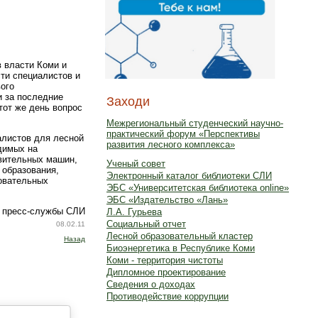
 власти Коми и
сти специалистов и
ого
и за последние
Заходи
 тот же день вопрос
Межрегиональный студенческий научно-
практический форум «Перспективы
алистов для лесной
развития лесного комплекса»
одимых на
овительных машин,
Ученый совет
 образования,
Электронный каталог библиотеки СЛИ
зовательных
ЭБС «Университетская библиотека online»
ЭБС «Издательство «Лань»
 пресс-службы СЛИ
Л.А. Гурьева
Социальный отчет
08.02.11
Лесной образовательный кластер
Назад
Биоэнергетика в Республике Коми
Коми - территория чистоты
Дипломное проектирование
Сведения о доходах
Противодействие коррупции