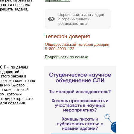
мье реализовывать
а его и перевела
решать задачи,
Версия сайта для людей
с ограниченными
возможностями
Телефон доверия
Общероссийский телефон доверия
8–800–2000–122
Подробности по ссылке
ФС РФ по делам
редприятий в
этого закона в
ьно механизм, точно
на них быстро
ханизм, который
зм, который
ак директор часто
 для создания