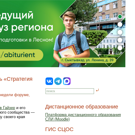
ь «Стратегия
 недели форуме,
Дистанционное образование
в Гайзер
и его
ного сообщества —
Платформа дистанционного образования
у своего края
СЛИ (Moodle)
ГИС СЦОС