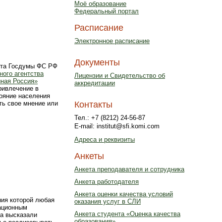
Моё образование
Федеральный портал
Расписание
Электронное расписание
Документы
ета Госдумы ФС РФ
ного агентства
Лицензии и Свидетельство об
ная Россия»
аккредитации
ривлечение в
ояние населения
Контакты
ть свое мнение или
Тел.: +7 (8212) 24-56-87
E-mail: institut@sfi.komi.com
Адреса и реквизиты
Анкеты
Анкета преподавателя и сотрудника
Анкета работодателя
Анкета оценки качества условий
ния которой любая
оказания услуг в СЛИ
вационным
Анкета студента «Оценка качества
а высказали
образования»