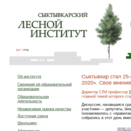
рус
|
eng
Сыктывкар стал 25-
Об институте
2020». Свое мнение
Сведения об образовательной
организации
Директор СЛИ профессор
главной темой которого ста
Образовательная
деятельность
Дискуссия, начавшаяся сра
участники — депутаты, би
Независимая оценка качества
познакомились с «правилам
Доступная среда
собрались в этот день вме
Школьнику
Абитуриенту