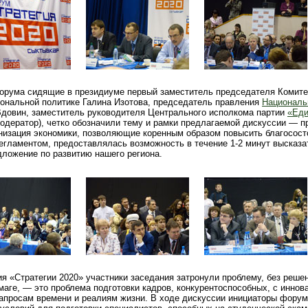
орума сидящие в президиуме первый заместитель председателя Комит
иональной политике Галина Изотова, председатель правления
Националь
довин, заместитель руководителя Центрального исполкома партии
«Еди
одератор), четко обозначили тему и рамки предлагаемой дискуссии — п
рнизация экономики, позволяющие коренным образом повысить благосост
регламентом, предоставлялась возможность в течение 1-2 минут высказа
дложение по развитию нашего региона.
я «Стратегии 2020» участники заседания затронули проблему, без реше
маге, — это проблема подготовки кадров, конкурентоспособных, с инно
просам времени и реалиям жизни. В ходе дискуссии инициаторы форум