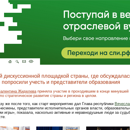
й дискуссионной площадкой страны, где обсуждалас
 попросили учесть и представители образования
Валентина Жиделева
приняла участие в проходившем в конце минувшей
ло стратегическое развитие страны и региона в целом.
зу же после того, как старт мероприятию дал Глава республики
Вячесла
знесмены, представители исполнительных органов власти, образователь
и игры», показала, насколько активные и неравнодушные люди за судьб
сте.