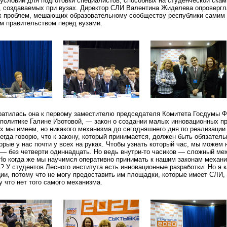
 условий для подготовки специалистов, способных на студенческой ска
, создаваемых при вузах. Директор СЛИ Валентина Жиделева опровергл
ых проблем, мешающих образовательному сообществу республики самим 
 правительством перед вузами.
ратилась она к первому заместителю председателя Комитета Госдумы 
политике Галине Изотовой, — закон о создании малых инновационных п
 мы имеем, но никакого механизма до сегодняшнего дня по реализации 
егда говорю, что к закону, который принимается, должен быть обязател
оторые у нас почти у всех на руках. Чтобы узнать который час, мы можем 
с — без четверти одиннадцать. Но ведь внутри-то часиков — сложный ме
Но когда же мы научимся оперативно принимать к нашим законам механи
? У студентов Лесного института есть инновационные разработки. Но я к
ии, потому что не могу предоставить им площадки, которые имеет СЛИ,
 что нет того самого механизма.