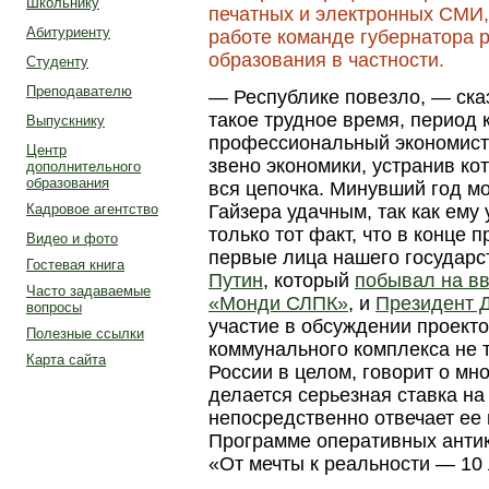
Школьнику
печатных и электронных СМИ,
Абитуриенту
работе команде губернатора р
образования в частности.
Студенту
Преподавателю
— Республике повезло, — ска
такое трудное время, период 
Выпускнику
профессиональный экономист 
Центр
звено экономики, устранив ко
дополнительного
образования
вся цепочка. Минувший год м
Гайзера удачным, так как ему
Кадровое агентство
только тот факт, что в конце
Видео и фото
первые лица нашего государс
Гостевая книга
Путин
, который
побывал на вв
Часто задаваемые
«Монди СЛПК»
, и
Президент 
вопросы
участие в обсуждении проект
Полезные ссылки
коммунального комплекса не т
Карта сайта
России в целом, говорит о мно
делается серьезная ставка на
непосредственно отвечает ее 
Программе оперативных антик
«От мечты к реальности — 10 