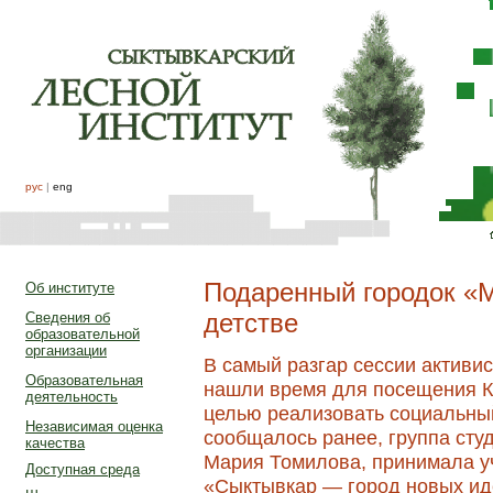
рус
|
eng
Подаренный городок «
Об институте
детстве
Сведения об
образовательной
организации
В самый разгар сессии активи
Образовательная
нашли время для посещения Кр
деятельность
целью реализовать социальный
Независимая оценка
сообщалось ранее, группа сту
качества
Мария Томилова, принимала уч
Доступная среда
«Сыктывкар — город новых иде