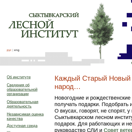
рус
|
eng
Каждый Старый Новый 
Об институте
народ…
Сведения об
образовательной
организации
Новогодние и рождественские 
Образовательная
получать подарки. Подобрать и
деятельность
О вкусах, говорят, не спорят, у
Независимая оценка
Сыктывкарском лесном инстит
качества
подарок. Для работающих и н
Доступная среда
руководство СЛИ и
Совет вете