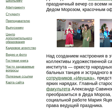
Школьнику
праздничный вечер со всеми н
Абитуриенту
Дедом Морозом, красочным о
Студенту
Преподавателю
Выпускнику
Центр
дополнительного
образования
Кадровое агентство
Видео и фото
Над созданием настроения в э
Гостевая книга
коллективы художественной с
института —
оркестр народных
Часто задаваемые
вопросы
бальных танцев и эстрадного 
Полезные ссылки
сотрудников «Ивушка»
, предс
Карта сайта
ярких нарядах. Главный старо
факультета
Александр Савинов 
преобразиться в Деда Мороза, 
социальной работе Мария Яце
права ведущей праздника.