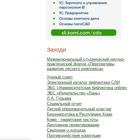
Заходи
Межрегиональный студенческий научно-
практический форум «Перспективы
развития лесного комплекса»
Ученый совет
Электронный каталог библиотеки СЛИ
ЭБС «Университетская библиотека online»
ЭБС «Издательство «Лань»
Л.А. Гурьева
Социальный отчет
Лесной образовательный кластер
Биоэнергетика в Республике Коми
Коми - территория чистоты
Дипломное проектирование
Сведения о доходах
Противодействие коррупции