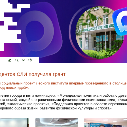
дентов СЛИ получила грант
социальный проект Лесного института впервые проведенного в столице
род новых идей».
летия города в пяти номинациях: «Молодежная политика и работа с дет
ных семей, людей с ограниченными физическими возможностями», «Бла
рий, экологические проекты», «Поддержка проектов в области образовани
орового образа жизни, развитие физической культуры и спорта».