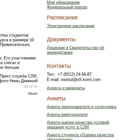
Моё образование
Федеральный портал
Расписание
Электронное расписание
уппы студентов
Документы
урса в размере 10
 Примечательно,
Лицензии и Свидетельство об
аккредитации
а. Его участниками
а снега» в
Контакты
но больше.
Тел.: +7 (8212) 24-56-87
Пресс-служба СЛИ,
E-mail: institut@sfi.komi.com
фото Нины Деминой
30.12.10
Адреса и реквизиты
Назад
Анкеты
Анкета преподавателя и сотрудника
Анкета работодателя
Анкета оценки качества условий
оказания услуг в СЛИ
Анкета студента «Оценка качества
образования»