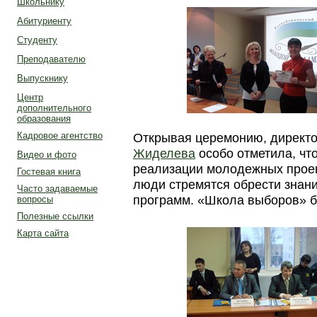
Школьнику
Абитуриенту
Студенту
Преподавателю
Выпускнику
Центр
дополнительного
образования
Кадровое агентство
Открывая церемонию, директо
Жиделева
особо отметила, чт
Видео и фото
реализации молодежных проек
Гостевая книга
люди стремятся обрести знани
Часто задаваемые
программ. «Школа выборов» б
вопросы
Полезные ссылки
Карта сайта