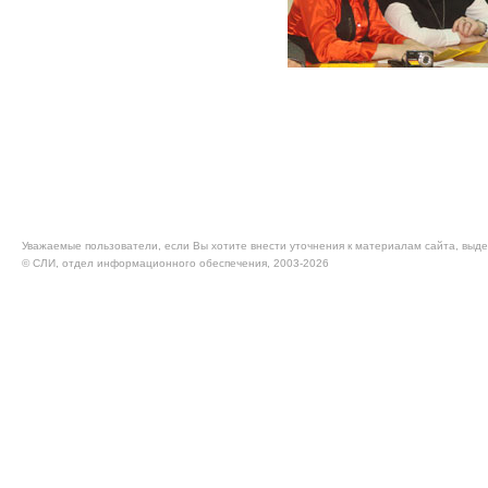
Уважаемые пользователи, если Вы хотите внести уточнения к материалам сайта, выде
© CЛИ, отдел информационного обеспечения, 2003-2026