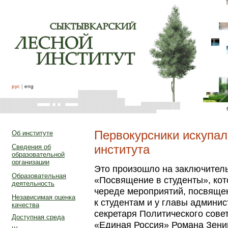
рус
|
eng
Первокурсники искупал
Об институте
института
Сведения об
образовательной
организации
Это произошло на заключител
Образовательная
«Посвящение в студенты», кот
деятельность
череде мероприятий, посвящен
Независимая оценка
к студентам и у главы админи
качества
секретаря Политического сове
Доступная среда
«Единая Россия» Романа Зени