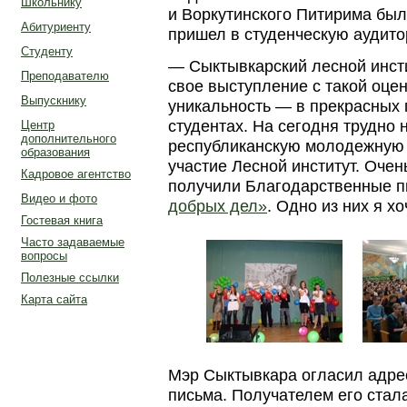
Школьнику
и Воркутинского Питирима был
Абитуриенту
пришел в студенческую аудит
Студенту
— Сыктывкарский лесной инсти
Преподавателю
свое выступление с такой оце
Выпускнику
уникальность — в прекрасных 
студентах. На сегодня трудно 
Центр
дополнительного
республиканскую молодежную 
образования
участие Лесной институт. Очен
Кадровое агентство
получили Благодарственные 
Видео и фото
добрых дел»
. Одно из них я х
Гостевая книга
Часто задаваемые
вопросы
Полезные ссылки
Карта сайта
Мэр Сыктывкара огласил адре
письма. Получателем его стала