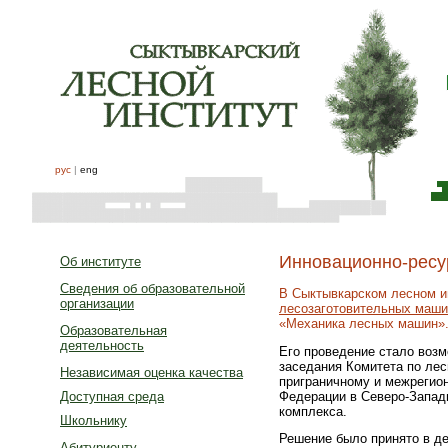
рус
|
eng
Инновационно-ресу
Об институте
Сведения об образовательной
В Сыктывкарском лесном и
организации
лесозаготовительных маши
«Механика лесных машин»
Образовательная
деятельность
Его проведение стало воз
заседания Комитета по ле
Независимая оценка качества
приграничному и межрегио
Федерации в Северо-Запад
Доступная среда
комплекса.
Школьнику
Решение было принято в де
Абитуриенту