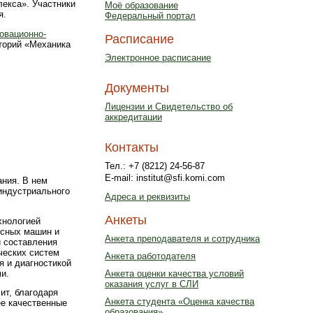
екса». Участники
Моё образование
я.
Федеральный портал
овационно-
Расписание
торий «Механика
Электронное расписание
Документы
Лицензии и Свидетельство об
аккредитации
Контакты
Тел.: +7 (8212) 24-56-87
E-mail: institut@sfi.komi.com
ния. В нем
индустриального
Адреса и реквизиты
Анкеты
хнологией
есных машин и
Анкета преподавателя и сотрудника
и составления
ческих систем
Анкета работодателя
я и диагностикой
и.
Анкета оценки качества условий
оказания услуг в СЛИ
ит, благодаря
Анкета студента «Оценка качества
ее качественные
образования»