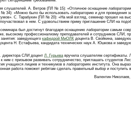
вуют сегодняшним требованиям.
я слушателей. А. Ветров (ПЛ № 15): «Отличное оснащение лаборатории
 № 34): «Можно было бы использовать лабораторию и для проведения з
умов». С. Тарабукин (ПЛ № 20): «На мой взгляд, семинар прошел на вы
 поучаствовал в нем. С удовольствием приму приглашение СЛИ на подо
 семинара был достигнут благодаря оснащению лаборатории самым со
 же, высокому профессионализму преподавателей и сотрудников СЛИ, п
е занятия: заведующего
кафедрой МиОЛК
доцента В. Свойкина, заведую
доцента Н. Естафьева, кандидата технических наук А. Юшкова и завед
о. директора СЛИ доцент
Л. Гурьева
вручила слушателям сертификаты. 
к ним с призывом развивать сотрудничество, приглашать студентов Лес
тия учащихся лицеев и техникумов в лабораториях института. Она выраз
онная работа поможет ребятам сделать правильный выбор и поступить 
Валентин Николаев