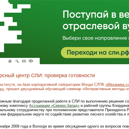
рсный центр СЛИ: проверка готовности
нституте, на базе корпоративной лаборатории Монди СЛПК
«Механика с
н»
, прошел двухдневный обучающий семинар «Интерактивные методы и
.
можным благодаря проделанной работе в СЛИ по выполнению решения с
сному комплексу
Ассоциации «Северо-Запад»
и рабочей группы Координа
нальному сотрудничеству при полномочном представителе Президента 
ном федеральном округе по содействию развитию лесного хозяйства и
кабре 2009 года в Вологде во время обсуждения одного из вопросов пов