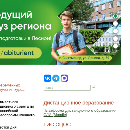
овременных
зучения курса
овместного
Дистанционное образование
ционного совета по
Платформа дистанционного образования
Российской
СЛИ (Moodle)
 лесопромышленного
ГИС СЦОС
естки дня