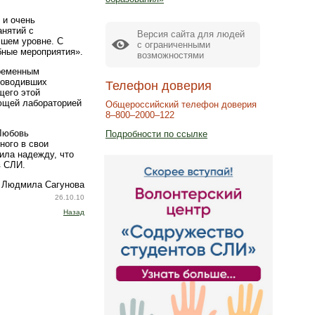
 и очень
анятий с
Версия сайта для людей
сшем уровне. С
с ограниченными
бные мероприятия».
возможностями
временным
роводивших
Телефон доверия
щего этой
ующей лабораторией
Общероссийский телефон доверия
8–800–2000–122
Любовь
Подробности по ссылке
ного в свои
ила надежду, что
в СЛИ.
, Людмила Сагунова
26.10.10
Назад