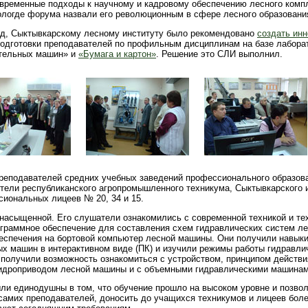
временные подходы к научному и кадровому обеспечению лесного компл
ологде форума назвали его революционным в сфере лесного образовани
зад, Сыктывкарскому лесному институту было рекомендовано
создать инн
одготовки преподавателей по профильным дисциплинам на базе лабора
ительных машин» и
«Бумага и картон»
. Решение это СЛИ выполнил.
реподавателей средних учебных заведений профессионального образова
ители республиканского агропромышленного техникума, Сыктывкарского 
сиональных лицеев № 20, 34 и 15.
насыщенной. Его слушатели ознакомились с современной техникой и те
ограммное обеспечение для составления схем гидравлических систем л
беспечения на бортовой компьютер лесной машины. Они получили навык
х машин в интерактивном виде (ПК) и изучили режимы работы гидравли
получили возможность ознакомиться с устройством, принципом действи
гидроприводом лесной машины и с объемными гидравлическими машинам
ли единодушны в том, что обучение прошло на высоком уровне и позвол
амих преподавателей, доносить до учащихся техникумов и лицеев бол