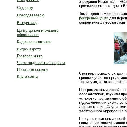
заседания Комитета — «Со
проходившего в те дни в В
Студенту
Тогда, десять месяцев на
Преподавателю
ресурсный центр
для переп
современных лесозаготов
Выпускнику
Центр дополнительного
образования
Кадровое агентство
Видео и фото
Гостевая книга
Часто задаваемые вопросы
Полезные ссылки
Семинар проводился для п
Карта сайта
приняли участие представ
техникума, а также профес
Программа семинара была 
лесозаготовок, изучили пр
установку программного о
гидравлических схем лесны
лесных машин. Слушатели 
электронного управления 
Все участники семинара бы
повышению квалификации с