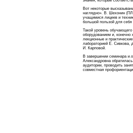
знания, которые соответст
Вот некоторые высказывани
наглядно». В. Шехонин (ПЛ
учащимися лицеев и техник
большой пользой для себя
Такой уровень обучающего
оборудованием и, конечно
лекционные и практически
лабораторией Е. Сивкова, 
И. Карповой.
В завершении семинара и.
Александровна обратилась 
аудитории, проводить заня
совместная профориентаци