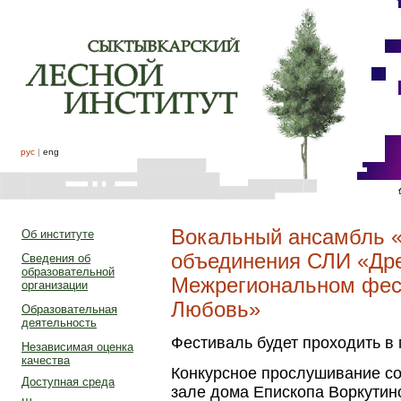
рус
|
eng
Вокальный ансамбль «
Об институте
объединения СЛИ «Древ
Сведения об
образовательной
Межрегиональном фес
организации
Любовь»
Образовательная
деятельность
Фестиваль будет проходить в г
Независимая оценка
качества
Конкурсное прослушивание сос
Доступная среда
зале дома Епископа Воркутинс