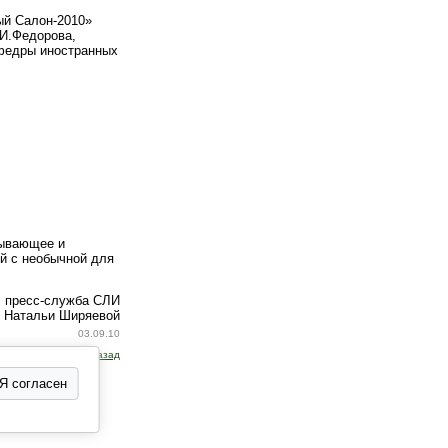
ый Салон-2010»
.И.Федорова,
афедры иностранных
тывающее и
й с необычной для
, пресс-служба СЛИ
 Натальи Ширяевой
03.09.10
Назад
Я согласен