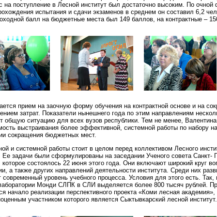
с на поступление в Лесной институт был достаточно высоким. По очной
охождения испытания и сдачи экзаменов в среднем он составил 6,2 чел
роходной балл на бюджетные места был 149 баллов, на контрактные – 15
ается прием на заочную форму обучения на контрактной основе и на с
нием затрат. Показатели нынешнего года по этим направлениям нескол
т общую ситуацию для всех вузов республики. Тем не менее, Валентина
мость выстраивания более эффективной, системной работы по набору н
ции сокращения бюджетных мест.
ой и системной работы стоит в целом перед коллективом Лесного инсти
 Ее задачи были сформулированы на заседании Ученого совета Санкт- 
 которое состоялось 22 июня этого года. Они включают широкий круг во
ии, а также других направлений деятельности института. Среди них раз
т современный уровень учебного процесса. Условия для этого есть. Так,
лаборатории Монди СЛПК в СЛИ выделяется более 800 тысяч рублей. П
тся начало реализации перспективного проекта «Коми лесная академия»,
ценным участником которого является Сыктывкарский лесной институт.