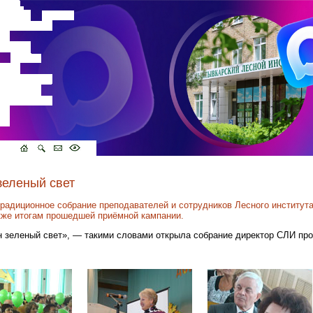
зеленый свет
радиционное собрание преподавателей и сотрудников Лесного институт
акже итогам прошедшей приёмной кампании.
н зеленый свет», — такими словами открыла собрание директор СЛИ пр