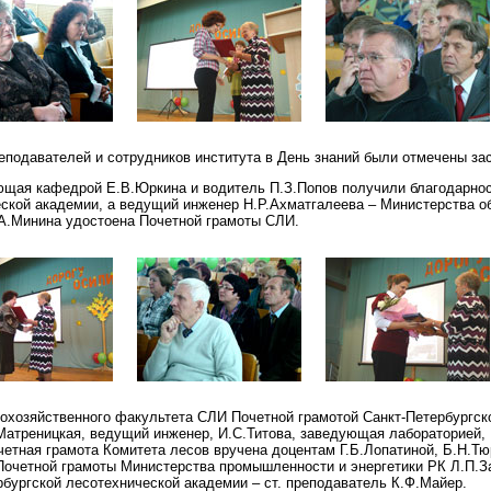
еподавателей и сотрудников института в День знаний были отмечены за
ющая кафедрой Е.В.Юркина и водитель П.З.Попов получили благодарнос
ской академии, а ведущий инженер Н.Р.Ахматгалеева – Министерства о
А.Минина удостоена Почетной грамоты СЛИ.
охозяйственного факультета СЛИ Почетной грамотой Санкт-Петербургск
Матреницкая, ведущий инженер, И.С.Титова, заведующая лабораторией, 
етная грамота Комитета лесов вручена доцентам Г.Б.Лопатиной, Б.Н.Тю
Почетной грамоты Министерства промышленности и энергетики РК Л.П.З
рбургской лесотехнической академии – ст. преподаватель К.Ф.Майер.