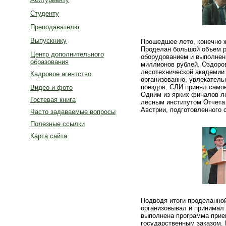
Студенту
Преподавателю
Выпускнику
Прошедшее лето, конечно ж
Проделан большой объем р
Центр дополнительного
оборудованием и выполнени
образования
миллионов рублей. Оздоро
лесотехнической академии 
Кадровое агентство
организованно, увлекатель
поездов. СЛИ принял самое
Видео и фото
Одним из ярких финалов ле
Гостевая книга
лесным институтом Отчета
Австрии, подготовленного 
Часто задаваемые вопросы
Полезные ссылки
Карта сайта
Подводя итоги проделанной
организовывал и принимал 
выполнена программа прием
государственным заказом. 