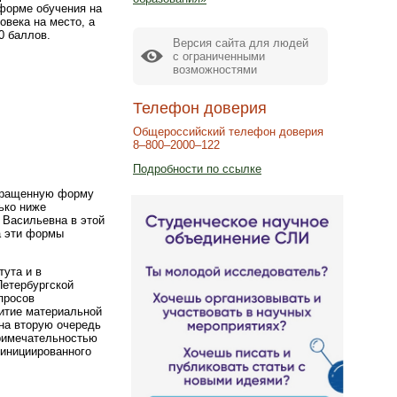
 форме обучения на
овека на место, а
0 баллов.
Версия сайта для людей
с ограниченными
возможностями
Телефон доверия
Общероссийский телефон доверия
8–800–2000–122
Подробности по ссылке
окращенную форму
ько ниже
 Васильевна в этой
а эти формы
тута и в
Петербургской
просов
витие материальной
 на вторую очередь
римечательностью
 инициированного