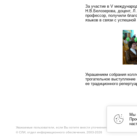
За участие в V междунаро
Н.В.Белозерова, доцент, Л
профессор, получили благ
языков в связи с успешной
Украшением собрания колл
трогательное выступление 
ее традиционного репертуа
Мы 
Про
нас
Уважаемые пользователи, если Вы хотите внести уточнения к материалам сайта
© CЛИ, отдел информационного обеспечения, 2003-2026