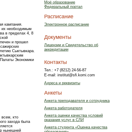
Моё образование
Федеральный портал
Расписание
Электронное расписание
ая кампания.
ю их необходимым
а в пределах 4, 8
Документы
ской
спечен и прошел
Лицензии и Свидетельство об
ссажирских
аккредитации
-летию Сыктывкара.
ыктывкарским
 Палаты Экономики
Контакты
Тел.: +7 (8212) 24-56-87
E-mail: institut@sfi.komi.com
Адреса и реквизиты
Анкеты
Анкета преподавателя и сотрудника
Анкета работодателя
Анкета оценки качества условий
 всем, кто
оказания услуг в СЛИ
вого захода была
вляется
Анкета студента «Оценка качества
ер нынешней
образования»