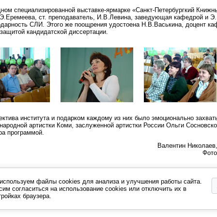
дном специализированной выставке-ярмарке «Санкт-Петербургкий Книжн
.Э.Еремеева, ст. преподаватель, И.В.Левина, заведующая кафедрой и Э
одарность СЛИ. Этого же поощрения удостоена Н.В.Васькина, доцент к
 защитой кандидатской диссертации.
ектива института и подарком каждому из них было эмоционально захва
народной артистки Коми, заслуженной артистки России Ольги Сосновско
ра программой.
Валентин Николаев
Фото
используем файлы cookies для анализа и улучшения работы сайта.
сим согласиться на использование cookies или отключить их в
тройках браузера.
, выделите нужный участок текста и нажмите комбинацию клавиш Ctrl+Enter