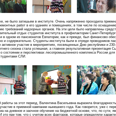
е, не было затишьем в институте. Очень напряженно проходила приемн
емонтных работ в его зданиях и помещениях, в том числе по оснащени
ю требований надзорных органов. На эти цели было направлены средств
вительный отдых студентов института в профилактории Санкт-Петербург
и в одном из пансионатов Евпатории, как и прежде, был финансово обе
но и содержательно. Студенты института были в отряде проводников па
 активное участие в мероприятиях, посвященных Дню республики и 230
тнего сезона стала успешная, а главное результативная презентация С
 о состоянии и перспективах лесопромышленного комплекса России для
студентами СЛИ.
 работы за этот период, Валентина Васильевна выразила благодарность
участие в приемной кампании нынешнего года. Как говорится, уже с пер
а на дневное и заочное обучение на бюджетной основе, что, по сути, я
И это при том, что с учетом всех факторов, которые определяли характ