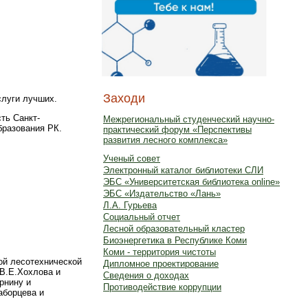
Заходи
слуги лучших.
ть Санкт-
Межрегиональный студенческий научно-
бразования РК.
практический форум «Перспективы
развития лесного комплекса»
Ученый совет
Электронный каталог библиотеки СЛИ
ЭБС «Университетская библиотека online»
ЭБС «Издательство «Лань»
Л.А. Гурьева
Социальный отчет
Лесной образовательный кластер
Биоэнергетика в Республике Коми
Коми - территория чистоты
ой лесотехнической
Дипломное проектирование
В.Е.Хохлова и
Сведения о доходах
рнину и
Противодействие коррупции
аборцева и