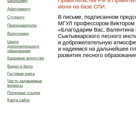
Правительстве РФ и Правител
Школьнику
июня на базе СЛИ.
Абитуриенту
В письме, подписанном предс
Студенту
МГУЛ профессором Виктором С
Преподавателю
«Благодарим Вас, Валентина 
Выпускнику
Сыктывкарского лесного инст
и доброжелательную атмосфе
Центр
дополнительного
и надеемся на дальнейшее пл
образования
развития лесного образовани
Кадровое агентство
Видео и фото
Гостевая книга
Часто задаваемые
вопросы
Полезные ссылки
Карта сайта