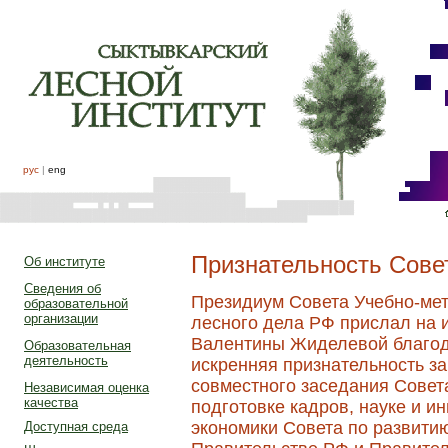
рус
|
eng
Признательность Сов
Об институте
Сведения об
Президиум Совета Учебно-мет
образовательной
организации
лесного дела РФ прислал на
Валентины Жиделевой благод
Образовательная
деятельность
искренняя признательность за
совместного заседания Совет
Независимая оценка
качества
подготовке кадров, науке и и
экономики Совета по развити
Доступная среда