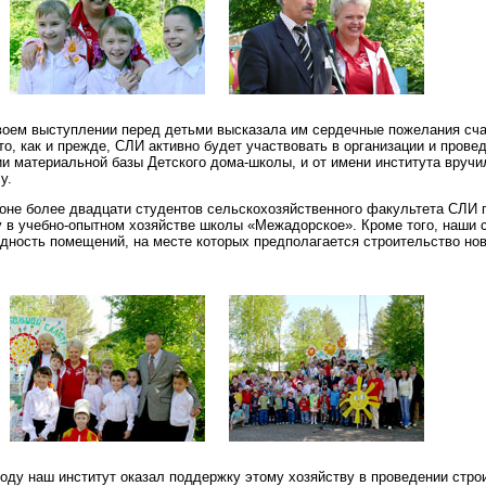
воем выступлении перед детьми высказала им сердечные пожелания сч
то, как и прежде, СЛИ активно будет участвовать в организации и прове
и материальной базы Детского дома-школы, и от имени института вручил
у.
оне более двадцати студентов сельскохозяйственного факультета СЛИ 
 в учебно-опытном хозяйстве школы «Межадорское». Кроме того, наши 
дность помещений, на месте которых предполагается строительство но
.
оду наш институт оказал поддержку этому хозяйству в проведении стро