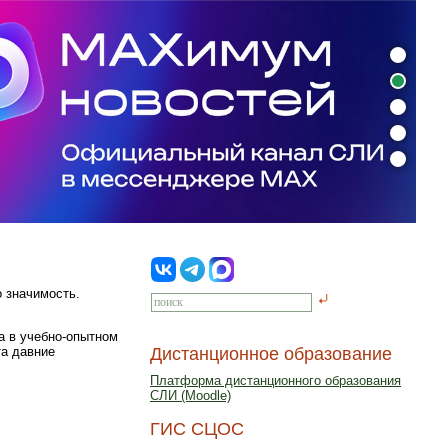
о значимость.
а в учебно-опытном
та давние
Дистанционное образование
Платформа дистанционного образования
СЛИ (Moodle)
ГИС СЦОС