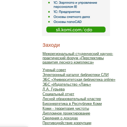
Заходи
Межрегиональный студенческий научно-
практический форум «Перспективы
развития лесного комплекса»
Ученый совет
Электронный каталог библиотеки СЛИ
ЭБС «Университетская библиотека online»
ЭБС «Издательство «Лань»
Л.А. Гурьева
Социальный отчет
Лесной образовательный кластер
Биоэнергетика в Республике Коми
Коми - территория чистоты
Дипломное проектирование
Сведения о доходах
Противодействие коррупции