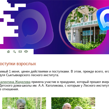
поступки взрослых
емый 1 июня, ценен действиями и поступками. В этом, прежде всего, ег
для Сыктывкарского лесного института.
Валентина Жиделева
приняла участие в празднике, который прошел вчер
етского дома-школы им. А.А. Католикова, с которым у Лесного институ
е отношения.