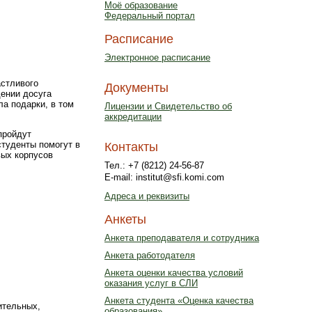
Моё образование
Федеральный портал
Расписание
Электронное расписание
астливого
Документы
дении досуга
а подарки, в том
Лицензии и Свидетельство об
аккредитации
пройдут
студенты помогут в
Контакты
вых корпусов
Тел.: +7 (8212) 24-56-87
E-mail: institut@sfi.komi.com
Адреса и реквизиты
Анкеты
Анкета преподавателя и сотрудника
Анкета работодателя
Анкета оценки качества условий
оказания услуг в СЛИ
Анкета студента «Оценка качества
ительных,
образования»