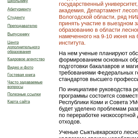
Школьнику
государственный университет
Абитуриенту
академия, Департамент лесо
Вологодской области, ряд НИ
Студенту
принять участие в выездном 
Преподавателю
образованию в области лесно
Выпускнику
намеченного на 9-10 июня на 
института.
Центр
дополнительного
образования
На нем ученые планируют обс
формированием основных обр
Кадровое агентство
подготовки бакалавров и маги
Видео и фото
требованиями Федеральных г
Гостевая книга
стандартов высшего професс
Часто задаваемые
вопросы
По инициативе руководства р
Полезные ссылки
программы состоится совмест
Карта сайта
Республики Коми и Совета УМ
будет уделено проблемам раз
по переработке низкосортной
отходов.
Ученые Сыктывкарского лесно