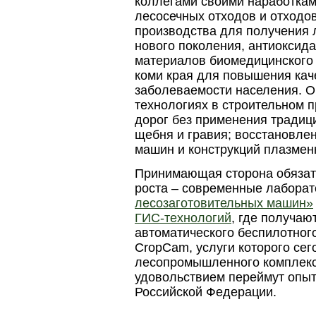
коллегами своими наработкам
лесосечных отходов и отходо
производства для получения 
нового поколения, антиоксида
материалов биомедицинского 
коми края для повышения кач
заболеваемости населения. Он
технологиях в строительном 
дорог без применения традиц
щебня и гравия; восстановле
машин и конструкций плазме
Принимающая сторона обязате
роста – современные лабора
лесозаготовительных машин»
ГИС-технологий
, где получа
автоматического беспилотног
CropCam, услуги которого се
лесопромышленного комплекса
удовольствием переймут опыт 
Российской Федерации.