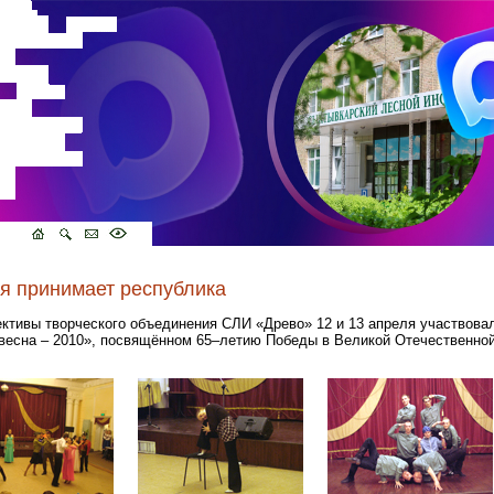
я принимает республика
ктивы творческого объединения СЛИ «Древо» 12 и 13 апреля участвова
весна – 2010», посвящённом 65–летию Победы в Великой Отечественной