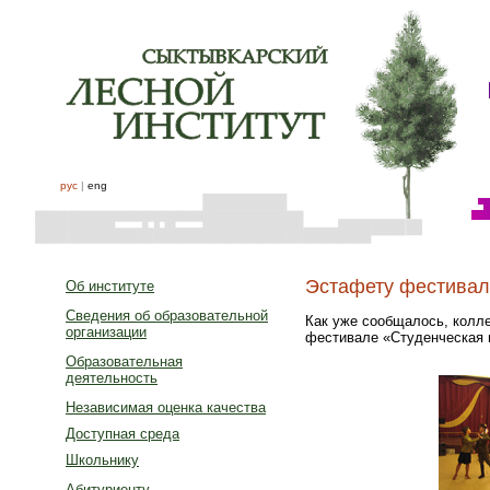
рус
|
eng
Эстафету фестивал
Об институте
Сведения об образовательной
Как уже сообщалось, колле
организации
фестивале «Студенческая 
Образовательная
деятельность
Независимая оценка качества
Доступная среда
Школьнику
Абитуриенту