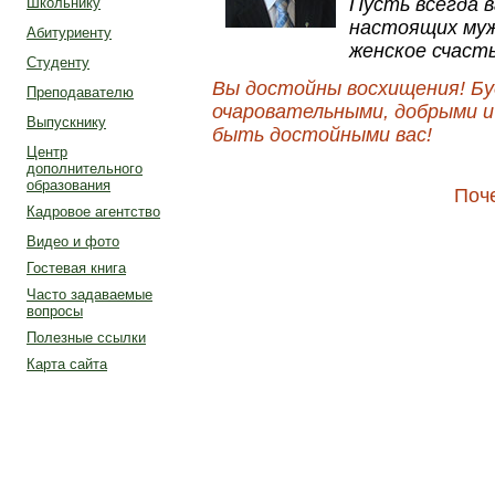
Пусть всегда 
Школьнику
настоящих муж
Абитуриенту
женское счаст
Студенту
Вы достойны восхищения! Бу
Преподавателю
очаровательными, добрыми 
Выпускнику
быть достойными вас!
Центр
дополнительного
образования
Поч
Кадровое агентство
Видео и фото
Гостевая книга
Часто задаваемые
вопросы
Полезные ссылки
Карта сайта