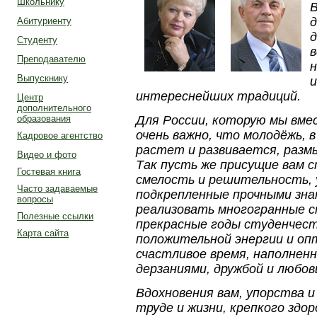
Школьнику
В
д
Абитуриенту
д
Студенту
в
Преподавателю
н
Выпускнику
интереснейших традиций.
Центр
дополнительного
Для России, которую мы вмес
образования
очень важно, что молодёжь, 
Кадровое агентство
растет и развивается, разм
Видео и фото
Так пуcть же присущие вам 
Гостевая книга
смелость и решительность, 
Часто задаваемые
подкрепленные прочными зна
вопросы
реализовать многогранные 
Полезные ссылки
прекрасные годы студенчест
Карта сайта
положительной энергии и оп
счастливое время, наполнен
дерзаниями, дружбой и любов
Вдохновения вам, упорства и
труде и жизни, крепкого здор