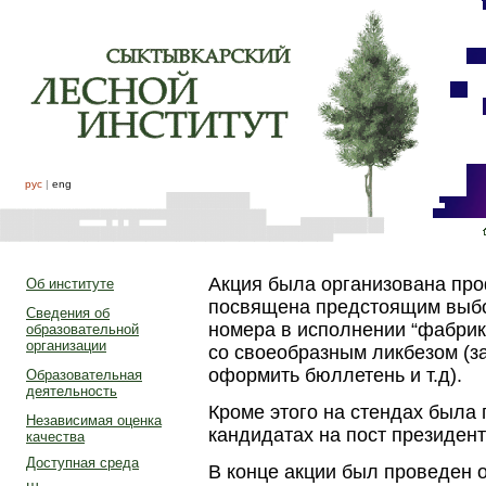
рус
|
eng
Акция была организована про
Об институте
посвящена предстоящим выбо
Сведения об
номера в исполнении “фабрик
образовательной
организации
со своеобразным ликбезом (з
оформить бюллетень и т.д).
Образовательная
деятельность
Кроме этого на стендах была
Независимая оценка
кандидатах на пост президент
качества
Доступная среда
В конце акции был проведен о