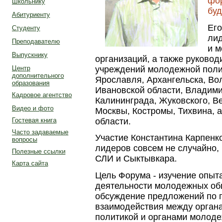
фор
Школьнику
буд
Абитуриенту
Его
Студенту
ли
Преподавателю
и 
Выпускнику
организаций, а также руково
учреждений молодежной полит
Центр
дополнительного
Ярославля, Архангельска, Во
образования
Ивановской области, Владими
Кадровое агентство
Калининграда, Жуковского, В
Видео и фото
Москвы, Костромы, Тихвина, а
области.
Гостевая книга
Часто задаваемые
Участие Константина Карпенк
вопросы
лидеров совсем не случайно, 
Полезные ссылки
СЛИ и Сыктывкара.
Карта сайта
Цель Форума - изучение опыт
деятельности молодежных об
обсуждение предложений по
взаимодействия между орган
политикой и органами молод