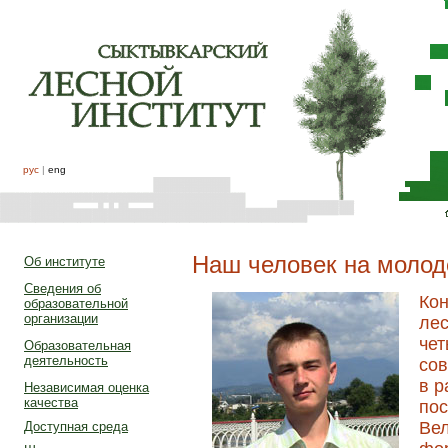
рус
|
eng
Наш человек на моло
Об институте
Сведения об
Кон
образовательной
организации
лес
чет
Образовательная
деятельность
сов
в р
Независимая оценка
качества
по
Вел
Доступная среда