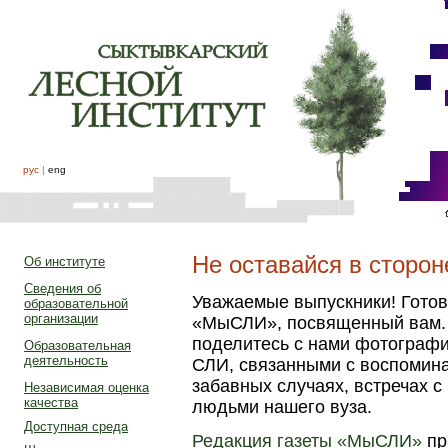
рус
|
eng
Не оставайся в сторон
Об институте
Сведения об
Уважаемые выпускники! Готов
образовательной
организации
«МыСЛИ», посвященный вам. 
поделитесь с нами фотографи
Образовательная
деятельность
СЛИ, связанными с воспомин
забавных случаях, встречах 
Независимая оценка
качества
людьми нашего вуза.
Доступная среда
Редакция газеты «МыСЛИ»
пр