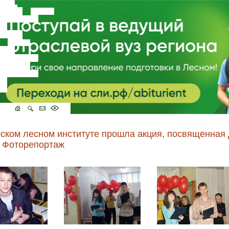
рском лесном институте прошла акция, посвященная
 Фоторепортаж