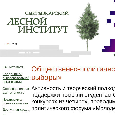
рус
|
eng
Общественно-политичес
Об институте
Сведения об
выборы»
образовательной
организации
Активность и творческий подхо
Образовательная
деятельность
поддержки помогли студентам 
Независимая
конкурсах из четырех, проводи
оценка качества
политического форума «Молод
Доступная среда