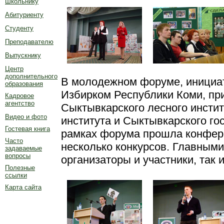
Школьнику
Абитуриенту
Студенту
Преподавателю
Выпускнику
Центр
дополнительного
В молодежном форуме, инициат
образования
Избирком Республики Коми, пр
Кадровое
агентство
Сыктывкарского лесного инстит
Видео и фото
института и Сыктывкарского го
Гостевая книга
рамках форума прошла конфер
Часто
несколько конкурсов. Главными
задаваемые
вопросы
организаторы и участники, так 
Полезные
ссылки
Карта сайта