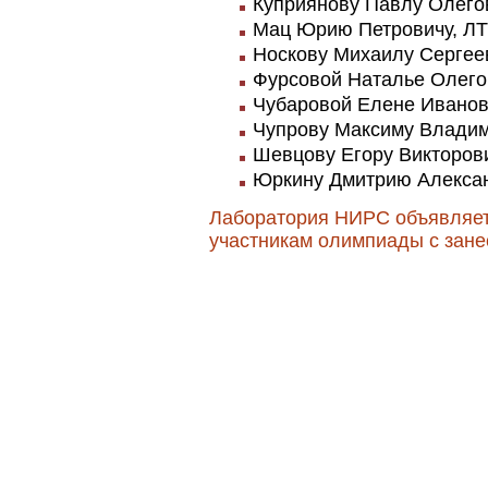
Куприянову Павлу Олегови
Мац Юрию Петровичу, ЛТФ
Носкову Михаилу Сергееви
Фурсовой Наталье Олегов
Чубаровой Елене Ивановн
Чупрову Максиму Владими
Шевцову Егору Викторович
Юркину Дмитрию Александ
Лаборатория НИРС объявляет
участникам олимпиады с зане