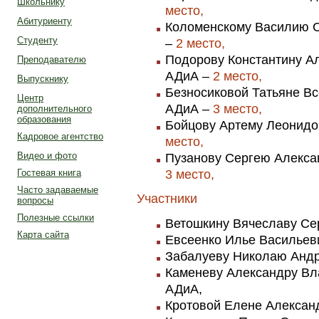
Школьнику
место,
Абитуриенту
Коломенскому Василию Се
Студенту
–
2 место,
Подорову Константину Але
Преподавателю
АДиА –
2 место,
Выпускнику
Безносиковой Татьяне Вс
Центр
АДиА –
3 место,
дополнительного
образования
Бойцову Артему Леонидов
Кадровое агентство
место,
Видео и фото
Пузанову Сергею Алексан
3 место,
Гостевая книга
Часто задаваемые
Участники
вопросы
Полезные ссылки
Ветошкину Вячеславу Серг
Карта сайта
Евсеенко Илье Васильевич
Забалуеву Николаю Андре
Каменеву Александру Вла
АДиА,
Кротовой Елене Александ