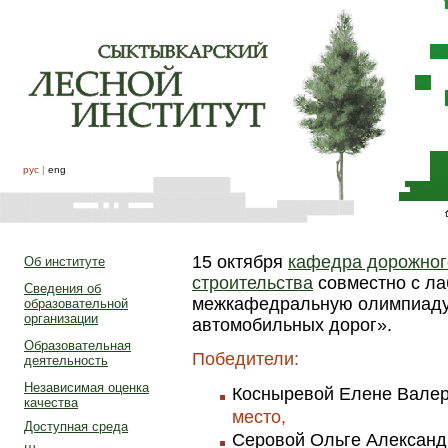
рус
|
eng
15 октября
кафедра дорожног
Об институте
строительства
совместно с л
Сведения об
межкафедральную олимпиаду
образовательной
организации
автомобильных дорог».
Образовательная
Победители:
деятельность
Независимая оценка
Косныревой Елене Валерь
качества
место,
Доступная среда
Серовой Ольге Александр