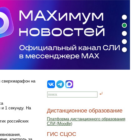
й сверхмарафон на
са
и 1 секунду. На
Дистанционное образование
Платформа дистанционного образования
угих российских
СЛИ (Moodle)
ГИС СЦОС
евнования,
вне, контроль за