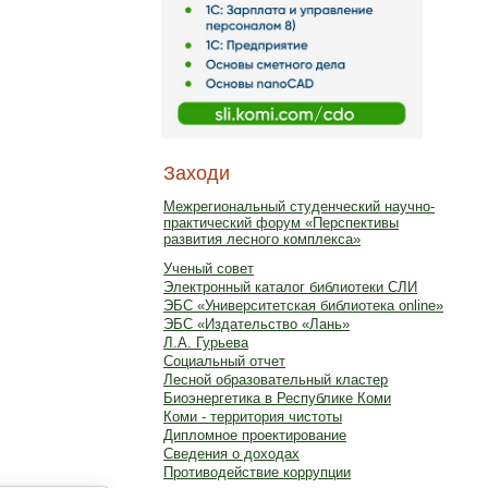
Заходи
Межрегиональный студенческий научно-
практический форум «Перспективы
развития лесного комплекса»
Ученый совет
Электронный каталог библиотеки СЛИ
ЭБС «Университетская библиотека online»
ЭБС «Издательство «Лань»
Л.А. Гурьева
Социальный отчет
Лесной образовательный кластер
Биоэнергетика в Республике Коми
Коми - территория чистоты
Дипломное проектирование
Сведения о доходах
Противодействие коррупции