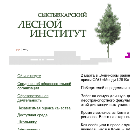
рус
|
eng
2 марта в Эжвинском райо
Об институте
призы ОАО «Монди СЛПК»
Сведения об образовательной
Победителей определяли п
организации
Забег на самую длинную ди
Образовательная
лесотранспортного факульт
деятельность
этой дистанции выступило 
Независимая оценка качества
Кроме лыжников из Коми в 
Доступная среда
регионов. Всего на старт 
Школьнику
Как сообщили в пресс-слу
проводящиеся в Коми. «Заб
Абитуриенту