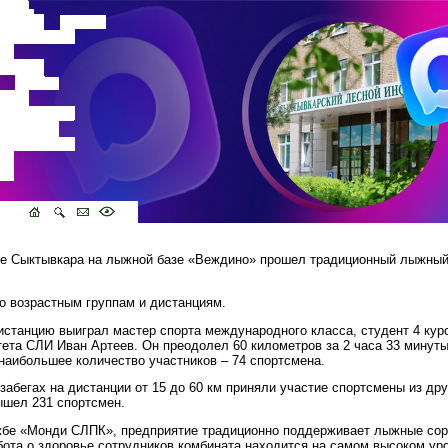
не Сыктывкара на лыжной базе «Веждино» прошел традиционный лыжны
.
о возрастным группам и дистанциям.
станцию выиграл мастер спорта международного класса, студент 4 кур
ета СЛИ Иван Артеев. Он преодолел 60 километров за 2 часа 33 минуты 
наибольшее количество участников – 74 спортсмена.
забегах на дистанции от 15 до 60 км приняли участие спортсмены из др
вышел 231 спортсмен.
жбе «Монди СЛПК», предприятие традиционно поддерживает лыжные сор
ота о здоровье сотрудников комбината находится на самом высоком уро