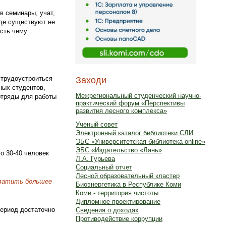
в семинары, учат,
где существуют не
есть чему
 трудоустроиться
Заходи
ных студентов,
Межрегиональный студенческий научно-
отряды для работы
практический форум «Перспективы
развития лесного комплекса»
Ученый совет
Электронный каталог библиотеки СЛИ
ЭБС «Университетская библиотека online»
ЭБС «Издательство «Лань»
о 30-40 человек
Л.А. Гурьева
Социальный отчет
Лесной образовательный кластер
хватить большее
Биоэнергетика в Республике Коми
Коми - территория чистоты
Дипломное проектирование
период достаточно
Сведения о доходах
Противодействие коррупции