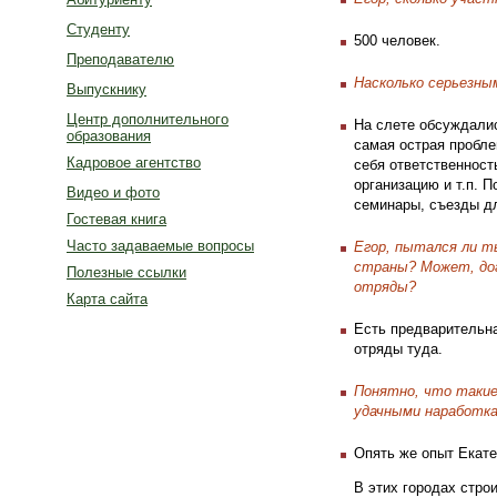
Студенту
500 человек.
Преподавателю
Насколько серьезны
Выпускнику
Центр дополнительного
На слете обсуждалис
образования
самая острая пробле
Кадровое агентство
себя ответственност
организацию и т.п. 
Видео и фото
семинары, съезды д
Гостевая книга
Часто задаваемые вопросы
Егор, пытался ли т
страны? Может, дог
Полезные ссылки
отряды?
Карта сайта
Есть предварительна
отряды туда.
Понятно, что таки
удачными наработка
Опять же опыт Екате
В этих городах стро