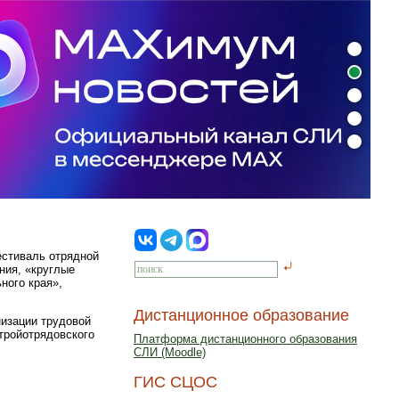
естиваль отрядной
ния, «круглые
ного края»,
Дистанционное образование
низации трудовой
стройотрядовского
Платформа дистанционного образования
СЛИ (Moodle)
ГИС СЦОС