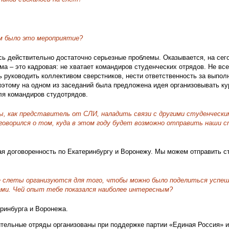
м было это мероприятие?
ь действительно достаточно серьезные проблемы. Оказывается, на сег
ма – это кадровая: не хватает командиров студенческих отрядов. Не все
ь руководить коллективом сверстников, нести ответственность за выпол
Поэтому на одном из заседаний была предложена идея организовывать ку
ля командиров студотрядов.
ы, как представитель от СЛИ, наладить связи с другими студенческ
оворился о том, куда в этом году будет возможно отправить наши с
я договоренность по Екатеринбургу и Воронежу. Мы можем отправить с
е слеты организуются для того, чтобы можно было поделиться успе
ми. Чей опыт тебе показался наиболее интересным?
ринбурга и Воронежа.
ительные отряды организованы при поддержке партии «Единая Россия» 