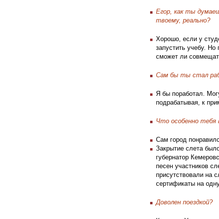
Егор, как ты думае
твоему, реально?
Хорошо, если у студ
запустить учебу. Но
сможет ли совмещать
Сам бы ты стал ра
Я бы поработал. Могу
подрабатывая, к при
Что особенно тебя 
Сам город понравил
Закрытие слета было
губернатор Кемеровс
песен участников сл
присутствовали на с
сертификаты на одну
Доволен поездкой?