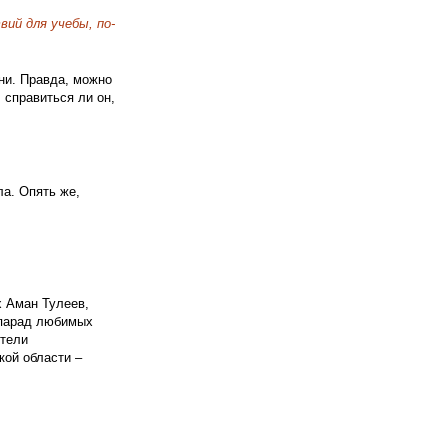
ий для учебы, по-
ни. Правда, можно
 справиться ли он,
ла. Опять же,
х Аман Тулеев,
-парад любимых
ители
кой области –