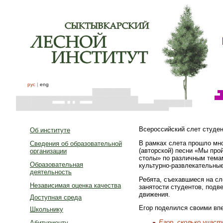
рус
|
eng
Всероссийский слет студен
Об институте
В рамках слета прошло мн
Сведения об образовательной
(авторской) песни «Мы про
организации
столы» по различным темам
Образовательная
культурно-развлекательны
деятельность
Ребята, съехавшиеся на сл
Независимая оценка качества
занятости студентов, подв
движения.
Доступная среда
Егор поделился своими впе
Школьнику
Егор, сколько участ
Абитуриенту