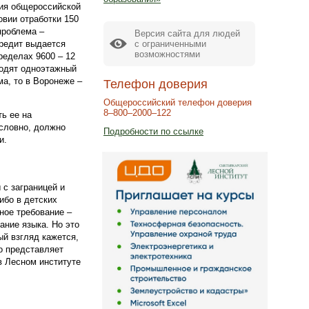
тия общероссийской
вии отработки 150
проблема –
Версия сайта для людей
с ограниченными
кредит выдается
возможностями
пределах 9600 – 12
водят одноэтажный
ма, то в Воронеже –
Телефон доверия
Общероссийский телефон доверия
8–800–2000–122
ть ее на
условно, должно
Подробности по ссылке
и.
 с заграницей и
ибо в детских
ное требование –
ание языка. Но это
ый взгляд кажется,
о представляет
в Лесном институте