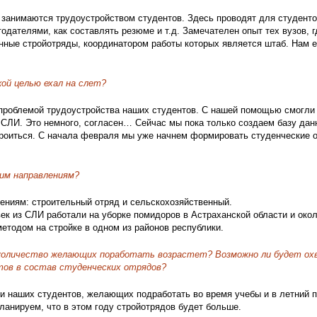
 занимаются трудоустройством студентов. Здесь проводят для студенто
тодателями, как составлять резюме и т.д. Замечателен опыт тех вузов, 
нные стройотряды, координатором работы которых является штаб. Нам 
кой целью ехал на слет?
проблемой трудоустройства наших студентов. С нашей помощью смогли
 СЛИ. Это немного, согласен… Сейчас мы пока только создаем базу дан
оиться. С начала февраля мы уже начнем формировать студенческие 
ким направлениям?
ениям: строительный отряд и сельскохозяйственный.
ек из СЛИ работали на уборке помидоров в Астраханской области и окол
етодом на стройке в одном из районов республики.
 количество желающих поработать возрастет? Возможно ли будет о
ов в состав студенческих отрядов?
и наших студентов, желающих подработать во время учебы и в летний 
ланируем, что в этом году стройотрядов будет больше.