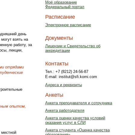
Моё образование
Федеральный портал
Расписание
Электронное расписание
одняшний день
Документы
 могут взять на
ненную работу, за
Лицензии и Свидетельство об
рсы, лекции,
аккредитации
Контакты
ими отрядами
Тел.: +7 (8212) 24-56-87
туденческие
E-mail: institut@sfi.komi.com
Адреса и реквизиты
троительные
Анкеты
Анкета преподавателя и сотрудника
шным опытом,
Анкета работодателя
Анкета оценки качества условий
оказания услуг в СЛИ
Анкета студента «Оценка качества
и местной
образования»