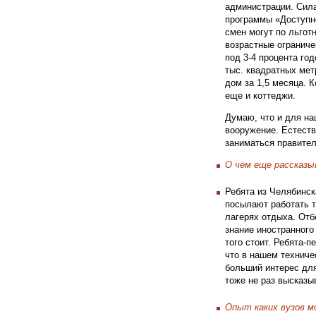
администрации. Сил
программы «Доступно
смен могут по льгот
возрастные ограниче
под 3-4 процента год
тыс. квадратных мет
дом за 1,5 месяца. 
еще и коттеджи.
Думаю, что и для на
вооружение. Естеств
заниматься правител
О чем еще рассказы
Ребята из Челябинск
посылают работать т
лагерях отдыха. Отб
знание иностранного
того стоит. Ребята-
что в нашем техниче
больший интерес для
тоже не раз высказыв
Опыт каких вузов м