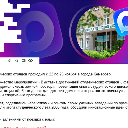
ческих отрядов проходил с 22 по 25 ноября в городе Кемерово.
ожество мероприятий: «Выставка достижений студенческих отрядов», ф
йдемся сквозь земной простор», презентация опыта студенческого движе
, акция «Добрые дела» для детских домов и интернатов «столицы уголь
е и спортивные программы.
ет, поделились наработками и опытом своих учебных заведений по орга
ели итоги студенческого лета 2006 года, обсудили инновационные идеи 
чатлениями от поездки с нами:
ников съехалось на слет?