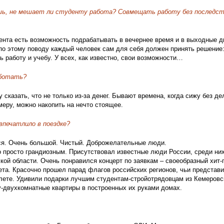
шь, не мешает ли студенту работа? Совмещать работу без последств
ента есть возможность подрабатывать в вечернее время и в выходные д
 по этому поводу каждый человек сам для себя должен принять решение:
 работу и учебу. У всех, как известно, свои возможности…
ботать?
 сказать, что не только из-за денег. Бывают времена, когда сижу без де
меру, можно накопить на нечто стоящее.
впечатлило в поездке?
ся. Очень большой. Чистый. Доброжелательные люди.
 просто грандиозным. Присутствовал известные люди России, среди ни
кой области. Очень понравился концерт по заявкам – своеобразный хит
ета. Красочно прошел парад флагов российских регионов, чьи представ
лете. Удивили подарки лучшим студентам-стройотрядовцам из Кемеровс
-двухкомнатные квартиры в построенных их руками домах.