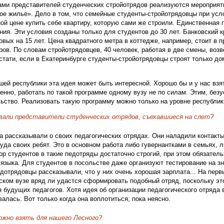
ами представителей студенческих стройотрядов реализуются мероприя
е жилье». Дело в том, что семейные студенты-стройотрядовцы при усло
ной цене купить себе квартиру, которую сами же строили. Единственная 
ния. Эти условия созданы только для студентов до 30 лет. Банковский 
овых на 15 лет. Цена квадратного метра в коттедже, например, стоит в 
ров. По словам стройотрядовцев, 40 человек, работая в две смены, воз
Кстати, если в Екатеринбурге студенты-стройотрядовцы строят только до
шей республики эта идея может быть интересной. Хорошо бы и у нас взя
енно, работать по такой программе одному вузу не по силам. Этим, без
ьство. Реализовать такую программу можно только на уровне республик
вали представители студенческих отрядов, съехавшиеся на слет?
а рассказывали о своих педагогических отрядах. Они наладили контакты
уда своих ребят. Это в основном работа либо гувернантками в семьях, л
ор студентов в такие педотряды достаточно строгий, при этом обязатель
 языка. Для студентов в посольстве даже организуют тестирование на зн
педотрядовцы рассказывали, что у них очень хорошая зарплата... На перв
ском вузе вряд ли удастся сформировать подобный отряд, поскольку эт
 будущих педагогов. Хотя идея об организации педагогического отряда 
алась. Вот только когда она воплотиться, пока неясно.
ожно взять для нашего Лесного?