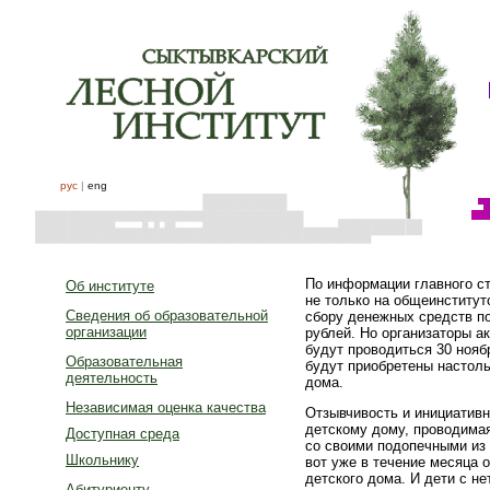
рус
|
eng
По информации главного ст
Об институте
не только на общеинститут
Сведения об образовательной
сбору денежных средств п
организации
рублей. Но организаторы а
будут проводиться 30 нояб
Образовательная
будут приобретены настоль
деятельность
дома.
Независимая оценка качества
Отзывчивость и инициатив
детскому дому, проводимая
Доступная среда
со своими подопечными из д
Школьнику
вот уже в течение месяца 
детского дома. И дети с н
Абитуриенту