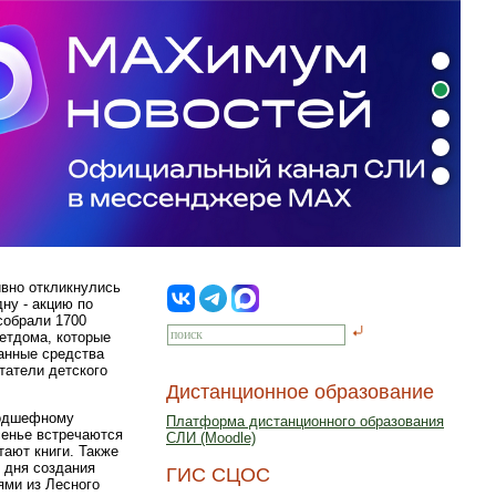
ивно откликнулись
ну - акцию по
собрали 1700
детдома, которые
ранные средства
татели детского
Дистанционное образование
подшефному
Платформа дистанционного образования
сенье встречаются
СЛИ (Moodle)
тают книги. Также
 дня создания
ГИС СЦОС
ями из Лесного