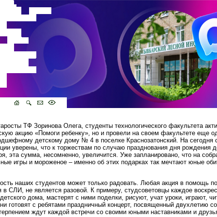
аросты ТФ Зоринова Олега, студенты технологического факультета акт
скую акцию «Помоги ребенку», но и провели на своем факультете еще од
одшефному детскому дому № 4 в поселке Краснозатонский. На сегодня 
кции уверены, что к торжествам по случаю празднования дня рождения 
ря, эта сумма, несомненно, увеличится. Уже запланировано, что на соб
ные игры и мороженое – именно об этих подарках так мечтают юные оби
ность наших студентов может только радовать. Любая акция в помощь 
 в СЛИ, не является разовой. К примеру, студсоветовцы каждое воскре
етского дома, мастерят с ними поделки, рисуют, учат уроки, играют, чи
они готовят с ребятами праздничный концерт, посвященный двухлетию со
етерпением ждут каждой встречи со своими юными наставниками и друзь