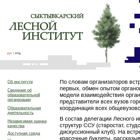
рус
|
eng
По словам организаторов встр
Об институте
первых, обмен опытом органов
Сведения об
модели взаимодействия орган
образовательной
организации
представители всех вузов гор
координация всех общевузовс
Образовательная
деятельность
В состав делегации Лесного 
Независимая оценка
структур ССУ (старостат, студ
качества
дискуссионный клуб). На встр
Доступная среда
красочные буклеты, рассказы