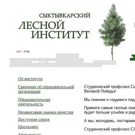
рус
|
eng
Об институте
Студенческий профсоюз Сык
Сведения об образовательной
Великой Победы!
организации
Мы помним и гордимся под
Образовательная
деятельность
Примите самые теплые поже
Независимая оценка качества
будет больше улыбок и рад
Доступная среда
А мы, молодежь, постарае
Школьнику
Студенческий профсоюз С
Абитуриенту