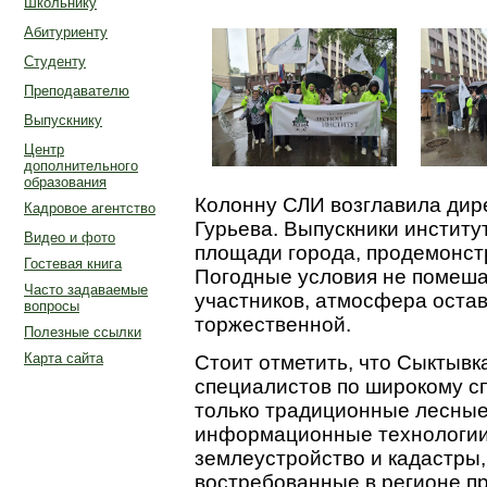
Школьнику
Абитуриенту
Студенту
Преподавателю
Выпускнику
Центр
дополнительного
образования
Колонну СЛИ возглавила дир
Кадровое агентство
Гурьева. Выпускники институ
Видео и фото
площади города, продемонст
Гостевая книга
Погодные условия не помеш
Часто задаваемые
участников, атмосфера оста
вопросы
торжественной.
Полезные ссылки
Карта сайта
Стоит отметить, что Сыктывк
специалистов по широкому с
только традиционные лесные
информационные технологии
землеустройство и кадастры,
востребованные в регионе п