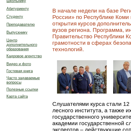
Школьнику
Абитуриенту
В начале недели на базе Ре
России» по Республике Коми
Студенту
открытия курсов дополнитель
Преподавателю
вузов региона. Программа, 
Выпускнику
Правительство Республики К
Центр
грамотности в сферах безоп
дополнительного
технологий.
образования
Кадровое агентство
Видео и фото
Гостевая книга
Часто задаваемые
вопросы
Полезные ссылки
Карта сайта
Слушателями курса стали 12
лесного института, а также и
государственного университе
академии государственной с
экспертов – действующие со