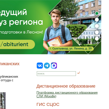
ликанских
публиканских
 оттуда с
Дистанционное образование
Платформа дистанционного образования
СЛИ (Moodle)
ГИС СЦОС