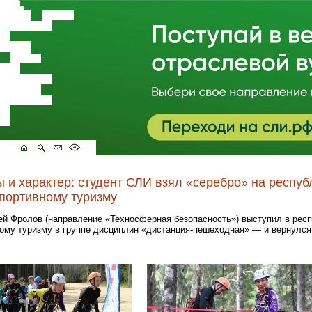
 и характер: студент СЛИ взял «серебро» на респуб
портивному туризму
ей Фролов (направление «Техносферная безопасность») выступил в рес
ому туризму в группе дисциплин «дистанция-пешеходная» — и вернулся