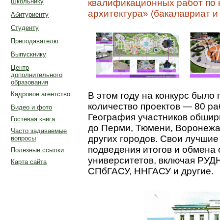
квалификационных работ по
Школьнику
архитектура» (бакалавриат и
Абитуриенту
Студенту
Преподавателю
Выпускнику
Центр
дополнительного
образования
Кадровое агентство
В этом году на конкурс было
количество проектов — 80 ра
Видео и фото
География участников обшир
Гостевая книга
до Перми, Тюмени, Воронежа,
Часто задаваемые
других городов. Свои лучшие
вопросы
подведения итогов и обмена
Полезные ссылки
университетов, включая РУД
Карта сайта
СПбГАСУ, ННГАСУ и другие.