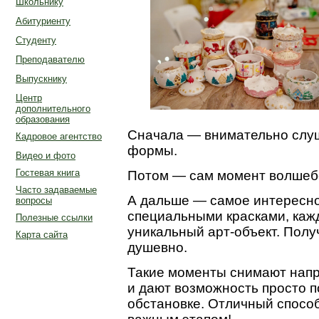
Школьнику
Абитуриенту
Студенту
Преподавателю
Выпускнику
Центр
дополнительного
образования
Сначала — внимательно слу
Кадровое агентство
формы.
Видео и фото
Гостевая книга
Потом — сам момент волшебс
Часто задаваемые
А дальше — самое интересно
вопросы
специальными красками, каж
Полезные ссылки
уникальный арт-объект. Полу
Карта сайта
душевно.
Такие моменты снимают напр
и дают возможность просто 
обстановке. Отличный спосо