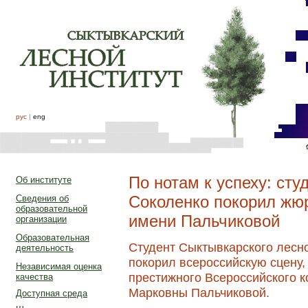
рус
|
eng
По нотам к успеху: ст
Об институте
Соколенко покорил жю
Сведения об
образовательной
имени Пальчиковой
организации
Образовательная
Студент Сыктывкарского лесн
деятельность
покорил всероссийскую сцену, 
Независимая оценка
престижного Всероссийского 
качества
Марковны Пальчиковой.
Доступная среда