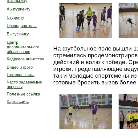
Школьнику
Абитуриенту
Студенту
Преподавателю
Выпускнику
Центр
дополнительного
На футбольное поле вышли 11
образования
стремилась продемонстриров
Кадровое агентство
действий и волю к победе. Ср
Видео и фото
игроки, представляющие веду
Гостевая книга
так и молодые спортсмены из
готовые бросить вызов более
Часто задаваемые
вопросы
Полезные ссылки
Карта сайта