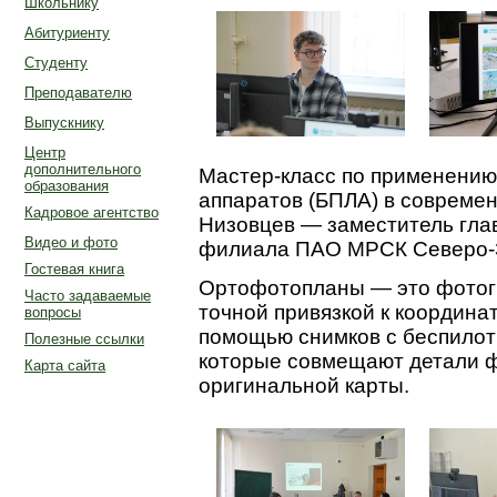
Школьнику
Абитуриенту
Студенту
Преподавателю
Выпускнику
Центр
дополнительного
Мастер-класс по применению
образования
аппаратов (БПЛА) в совреме
Кадровое агентство
Низовцев — заместитель гла
Видео и фото
филиала ПАО МРСК Северо-З
Гостевая книга
Ортофотопланы — это фотог
Часто задаваемые
точной привязкой к координат
вопросы
помощью снимков с беспилотн
Полезные ссылки
которые совмещают детали 
Карта сайта
оригинальной карты.