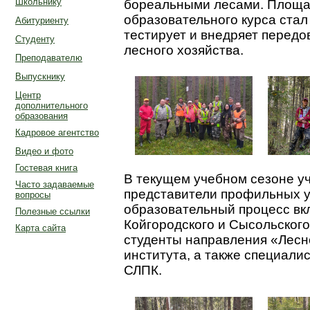
Школьнику
бореальными лесами. Площад
образовательного курса стал
Абитуриенту
тестирует и внедряет передо
Студенту
лесного хозяйства.
Преподавателю
Выпускнику
Центр
дополнительного
образования
Кадровое агентство
Видео и фото
Гостевая книга
В текущем учебном сезоне у
Часто задаваемые
представители профильных у
вопросы
образовательный процесс вк
Полезные ссылки
Койгородского и Сысольского
Карта сайта
студенты направления «Лесн
института, а также специали
СЛПК.